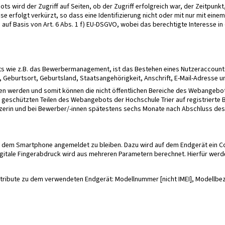
ts wird der Zugriff auf Seiten, ob der Zugriff erfolgreich war, der Zeitpu
 erfolgt verkürzt, so dass eine Identifizierung nicht oder mit nur mit eine
 auf Basis von Art. 6 Abs. 1 f) EU-DSGVO, wobei das berechtigte Interesse i
ots wie z.B. das Bewerbermanagement, ist das Bestehen eines Nutzeraccoun
eburtsort, Geburtsland, Staatsangehörigkeit, Anschrift, E-Mail-Adresse un
 werden und somit können die nicht öffentlichen Bereiche des Webangebots 
schützten Teilen des Webangebots der Hochschule Trier auf registrierte Ben
tzerin und bei Bewerber/-innen spätestens sechs Monate nach Abschluss d
 dem Smartphone angemeldet zu bleiben. Dazu wird auf dem Endgerät ein Coo
digitale Fingerabdruck wird aus mehreren Parametern berechnet. Hierfür wer
ttribute zu dem verwendeten Endgerät: Modellnummer [nicht IMEI], Modellbe