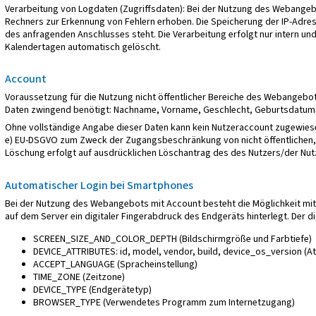
Verarbeitung von Logdaten (Zugriffsdaten): Bei der Nutzung des Webangebo
Rechners zur Erkennung von Fehlern erhoben. Die Speicherung der IP-Adresse
des anfragenden Anschlusses steht. Die Verarbeitung erfolgt nur intern und
Kalendertagen automatisch gelöscht.
Account
Voraussetzung für die Nutzung nicht öffentlicher Bereiche des Webangeb
Daten zwingend benötigt: Nachname, Vorname, Geschlecht, Geburtsdatum, G
Ohne vollständige Angabe dieser Daten kann kein Nutzeraccount zugewiesen
e) EU-DSGVO zum Zweck der Zugangsbeschränkung von nicht öffentlichen, ge
Löschung erfolgt auf ausdrücklichen Löschantrag des des Nutzers/der Nu
Automatischer Login bei Smartphones
Bei der Nutzung des Webangebots mit Account besteht die Möglichkeit mit
auf dem Server ein digitaler Fingerabdruck des Endgeräts hinterlegt. Der 
SCREEN_SIZE_AND_COLOR_DEPTH (Bildschirmgröße und Farbtiefe)
DEVICE_ATTRIBUTES: id, model, vendor, build, device_os_version (A
ACCEPT_LANGUAGE (Spracheinstellung)
TIME_ZONE (Zeitzone)
DEVICE_TYPE (Endgerätetyp)
BROWSER_TYPE (Verwendetes Programm zum Internetzugang)