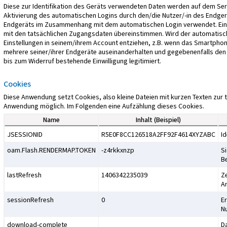
Diese zur Identifikation des Geräts verwendeten Daten werden auf dem Serv
Aktivierung des automatischen Logins durch den/die Nutzer/-in des Endgerät
Endgeräts im Zusammenhang mit dem automatischen Login verwendet. Ein a
mit den tatsächlichen Zugangsdaten übereinstimmen. Wird der automatische
Einstellungen in seinem/ihrem Account entziehen, z.B. wenn das Smartpho
mehrere seiner/ihrer Endgeräte auseinanderhalten und gegebenenfalls den a
bis zum Widerruf bestehende Einwilligung legitimiert.
Cookies
Diese Anwendung setzt Cookies, also kleine Dateien mit kurzen Texten zur 
Anwendung möglich. Im Folgenden eine Aufzählung dieses Cookies.
Name
Inhalt (Beispiel)
JSESSIONID
R5E0F8CC126518A2FF92F4614XYZABC
Id
oam.Flash.RENDERMAP.TOKEN
-z4rkkxnzp
S
B
lastRefresh
1406342235039
Ze
A
sessionRefresh
0
Er
N
download-complete
D