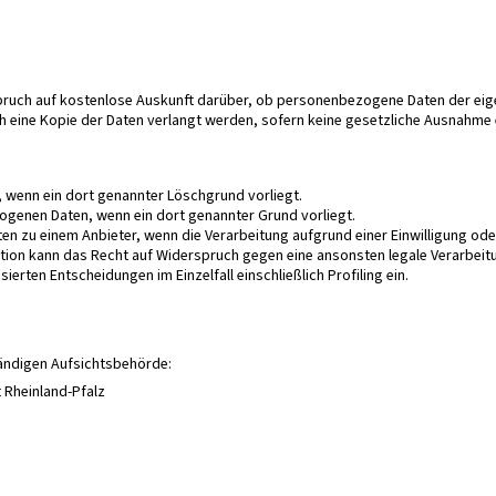
ruch auf kostenlose Auskunft darüber, ob personenbezogene Daten der eig
eine Kopie der Daten verlangt werden, sofern keine gesetzliche Ausnahme ein
wenn ein dort genannter Löschgrund vorliegt.
ogenen Daten, wenn ein dort genannter Grund vorliegt.
 zu einem Anbieter, wenn die Verarbeitung aufgrund einer Einwilligung oder
ation kann das Recht auf Widerspruch gegen eine ansonsten legale Verarbe
rten Entscheidungen im Einzelfall einschließlich Profiling ein.
tändigen Aufsichtsbehörde:
 Rheinland-Pfalz