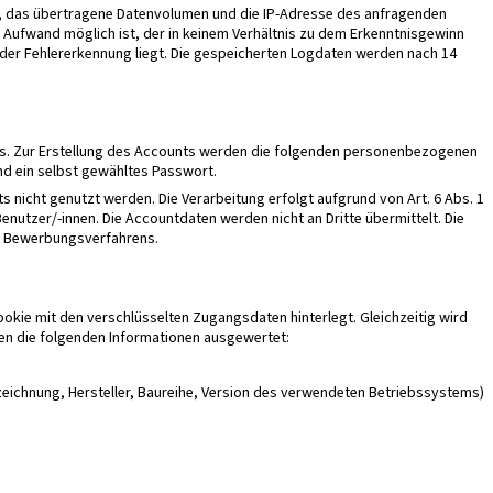
nkt, das übertragene Datenvolumen und die IP-Adresse des anfragenden
m Aufwand möglich ist, der in keinem Verhältnis zu dem Erkenntnisgewinn
n der Fehlererkennung liegt. Die gespeicherten Logdaten werden nach 14
ts. Zur Erstellung des Accounts werden die folgenden personenbezogenen
d ein selbst gewähltes Passwort.
nicht genutzt werden. Die Verarbeitung erfolgt aufgrund von Art. 6 Abs. 1
utzer/-innen. Die Accountdaten werden nicht an Dritte übermittelt. Die
es Bewerbungsverfahrens.
kie mit den verschlüsselten Zugangsdaten hinterlegt. Gleichzeitig wird
den die folgenden Informationen ausgewertet:
zeichnung, Hersteller, Baureihe, Version des verwendeten Betriebssystems)