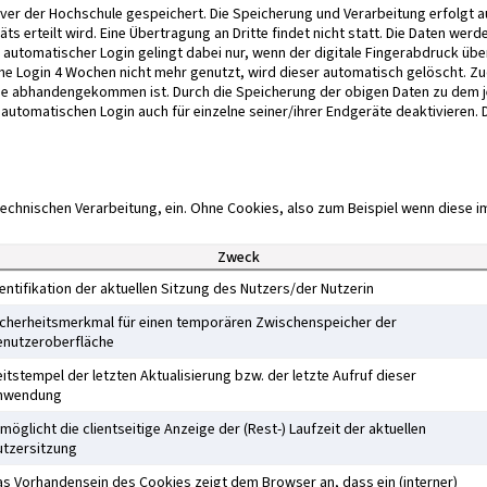
er der Hochschule gespeichert. Die Speicherung und Verarbeitung erfolgt auf
s erteilt wird. Eine Übertragung an Dritte findet nicht statt. Die Daten werd
utomatischer Login gelingt dabei nur, wenn der digitale Fingerabdruck üb
 Login 4 Wochen nicht mehr genutzt, wird dieser automatisch gelöscht. Zud
ne abhandengekommen ist. Durch die Speicherung der obigen Daten zu dem je
utomatischen Login auch für einzelne seiner/ihrer Endgeräte deaktivieren. D
technischen Verarbeitung, ein. Ohne Cookies, also zum Beispiel wenn diese i
Zweck
entifikation der aktuellen Sitzung des Nutzers/der Nutzerin
icherheitsmerkmal für einen temporären Zwischenspeicher der
enutzeroberfläche
itstempel der letzten Aktualisierung bzw. der letzte Aufruf dieser
nwendung
möglicht die clientseitige Anzeige der (Rest-) Laufzeit der aktuellen
utzersitzung
as Vorhandensein des Cookies zeigt dem Browser an, dass ein (interner)