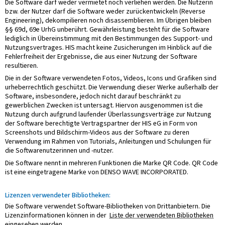
Die Software darf weder vermietet noch verliehen werden. Die Nutzerin
bzw. der Nutzer darf die Software weder zurückentwickeln (Reverse
Engineering), dekompilieren noch disassemblieren. Im Übrigen bleiben
§§ 69d, 69e UrhG unberührt. Gewährleistung besteht für die Software
lediglich in Übereinstimmung mit den Bestimmungen des Support- und
Nutzungsvertrages. HIS macht keine Zusicherungen im Hinblick auf die
Fehlerfreiheit der Ergebnisse, die aus einer Nutzung der Software
resultieren.
Die in der Software verwendeten Fotos, Videos, Icons und Grafiken sind
urheberrechtlich geschützt. Die Verwendung dieser Werke außerhalb der
Software, insbesondere, jedoch nicht darauf beschränkt zu
gewerblichen Zwecken ist untersagt. Hiervon ausgenommen ist die
Nutzung durch aufgrund laufender Überlassungsverträge zur Nutzung
der Software berechtigte Vertragspartner der HIS eG in Form von
Screenshots und Bildschirm-Videos aus der Software zu deren
Verwendung im Rahmen von Tutorials, Anleitungen und Schulungen für
die Softwarenutzerinnen und -nutzer.
Die Software nennt in mehreren Funktionen die Marke QR Code. QR Code
ist eine eingetragene Marke von DENSO WAVE INCORPORATED.
Lizenzen verwendeter Bibliotheken:
Die Software verwendet Software-Bibliotheken von Drittanbietern. Die
Lizenzinformationen können in der
Liste der verwendeten Bibliotheken
eingesehen werden.