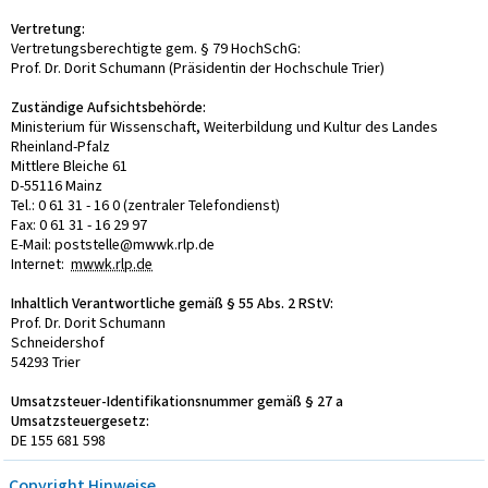
Vertretung:
Vertretungsberechtigte gem. § 79 HochSchG:
Prof. Dr. Dorit Schumann (Präsidentin der Hochschule Trier)
Zuständige Aufsichtsbehörde:
Ministerium für Wissenschaft, Weiterbildung und Kultur des Landes
Rheinland-Pfalz
Mittlere Bleiche 61
D-55116 Mainz
Tel.: 0 61 31 - 16 0 (zentraler Telefondienst)
Fax: 0 61 31 - 16 29 97
E-Mail: poststelle@mwwk.rlp.de
Internet:
mwwk.rlp.de
Inhaltlich Verantwortliche gemäß § 55 Abs. 2 RStV:
Prof. Dr. Dorit Schumann
Schneidershof
54293 Trier
Umsatzsteuer-Identifikationsnummer gemäß § 27 a
Umsatzsteuergesetz:
DE 155 681 598
Copyright Hinweise